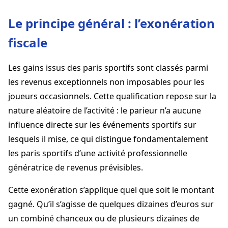
Le principe général : l’exonération
fiscale
Les gains issus des paris sportifs sont classés parmi
les revenus exceptionnels non imposables pour les
joueurs occasionnels. Cette qualification repose sur la
nature aléatoire de l’activité : le parieur n’a aucune
influence directe sur les événements sportifs sur
lesquels il mise, ce qui distingue fondamentalement
les paris sportifs d’une activité professionnelle
génératrice de revenus prévisibles.
Cette exonération s’applique quel que soit le montant
gagné. Qu’il s’agisse de quelques dizaines d’euros sur
un combiné chanceux ou de plusieurs dizaines de