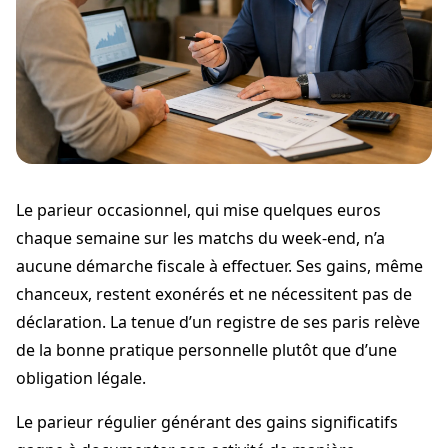
Le parieur occasionnel, qui mise quelques euros
chaque semaine sur les matchs du week-end, n’a
aucune démarche fiscale à effectuer. Ses gains, même
chanceux, restent exonérés et ne nécessitent pas de
déclaration. La tenue d’un registre de ses paris relève
de la bonne pratique personnelle plutôt que d’une
obligation légale.
Le parieur régulier générant des gains significatifs