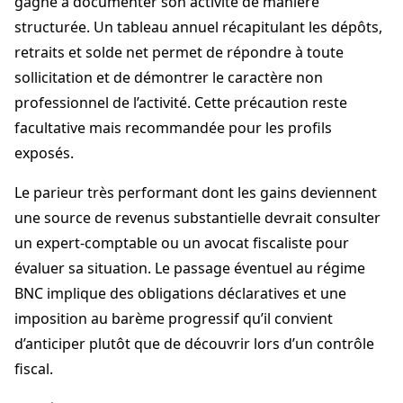
gagne à documenter son activité de manière
structurée. Un tableau annuel récapitulant les dépôts,
retraits et solde net permet de répondre à toute
sollicitation et de démontrer le caractère non
professionnel de l’activité. Cette précaution reste
facultative mais recommandée pour les profils
exposés.
Le parieur très performant dont les gains deviennent
une source de revenus substantielle devrait consulter
un expert-comptable ou un avocat fiscaliste pour
évaluer sa situation. Le passage éventuel au régime
BNC implique des obligations déclaratives et une
imposition au barème progressif qu’il convient
d’anticiper plutôt que de découvrir lors d’un contrôle
fiscal.