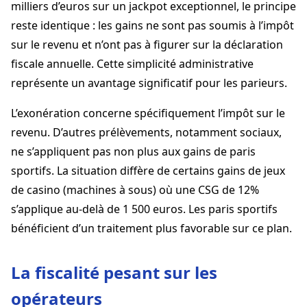
milliers d’euros sur un jackpot exceptionnel, le principe
reste identique : les gains ne sont pas soumis à l’impôt
sur le revenu et n’ont pas à figurer sur la déclaration
fiscale annuelle. Cette simplicité administrative
représente un avantage significatif pour les parieurs.
L’exonération concerne spécifiquement l’impôt sur le
revenu. D’autres prélèvements, notamment sociaux,
ne s’appliquent pas non plus aux gains de paris
sportifs. La situation diffère de certains gains de jeux
de casino (machines à sous) où une CSG de 12%
s’applique au-delà de 1 500 euros. Les paris sportifs
bénéficient d’un traitement plus favorable sur ce plan.
La fiscalité pesant sur les
opérateurs