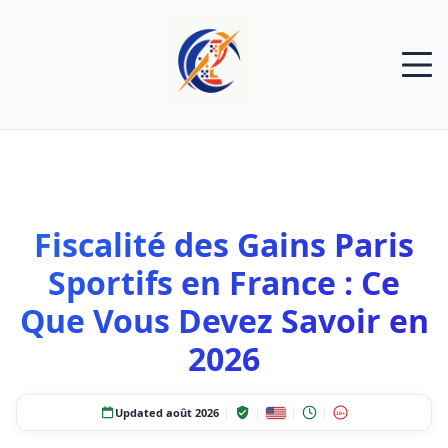
Fiscalité des Gains Paris
Sportifs en France : Ce
Que Vous Devez Savoir en
2026
Updated août 2026
18+