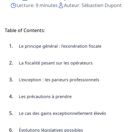
Lecture: 9 minutes
Auteur: Sébastien Dupont
Table of Contents:
Le principe général : l’exonération fiscale
La fiscalité pesant sur les opérateurs
L’exception : les parieurs professionnels
Les précautions à prendre
Le cas des gains exceptionnellement élevés
Évolutions législatives possibles