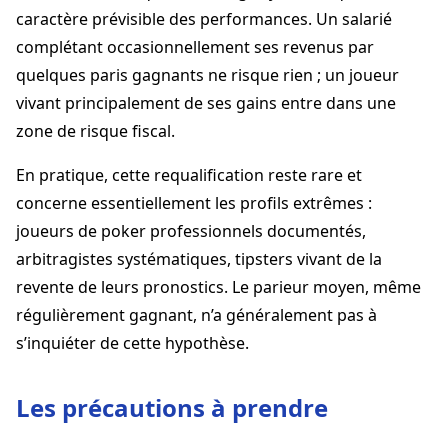
caractère prévisible des performances. Un salarié
complétant occasionnellement ses revenus par
quelques paris gagnants ne risque rien ; un joueur
vivant principalement de ses gains entre dans une
zone de risque fiscal.
En pratique, cette requalification reste rare et
concerne essentiellement les profils extrêmes :
joueurs de poker professionnels documentés,
arbitragistes systématiques, tipsters vivant de la
revente de leurs pronostics. Le parieur moyen, même
régulièrement gagnant, n’a généralement pas à
s’inquiéter de cette hypothèse.
Les précautions à prendre