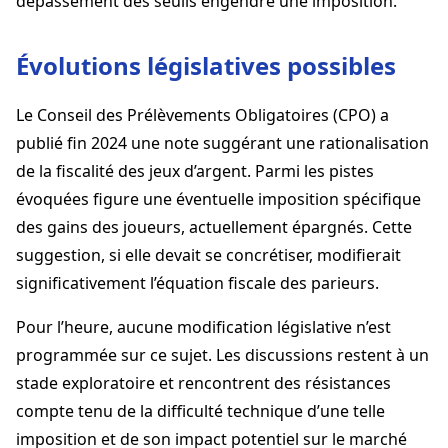
dépassement des seuils engendre une imposition.
Évolutions législatives possibles
Le Conseil des Prélèvements Obligatoires (CPO) a
publié fin 2024 une note suggérant une rationalisation
de la fiscalité des jeux d’argent. Parmi les pistes
évoquées figure une éventuelle imposition spécifique
des gains des joueurs, actuellement épargnés. Cette
suggestion, si elle devait se concrétiser, modifierait
significativement l’équation fiscale des parieurs.
Pour l’heure, aucune modification législative n’est
programmée sur ce sujet. Les discussions restent à un
stade exploratoire et rencontrent des résistances
compte tenu de la difficulté technique d’une telle
imposition et de son impact potentiel sur le marché