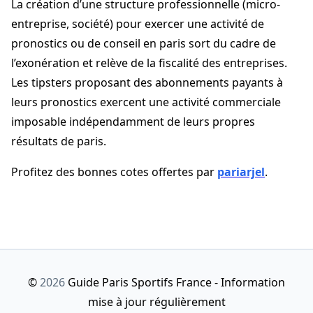
La création d’une structure professionnelle (micro-
entreprise, société) pour exercer une activité de
pronostics ou de conseil en paris sort du cadre de
l’exonération et relève de la fiscalité des entreprises.
Les tipsters proposant des abonnements payants à
leurs pronostics exercent une activité commerciale
imposable indépendamment de leurs propres
résultats de paris.
Profitez des bonnes cotes offertes par
pariarjel
.
©
2026
Guide Paris Sportifs France - Information
mise à jour régulièrement