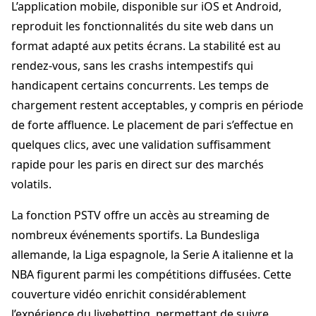
L’application mobile, disponible sur iOS et Android,
reproduit les fonctionnalités du site web dans un
format adapté aux petits écrans. La stabilité est au
rendez-vous, sans les crashs intempestifs qui
handicapent certains concurrents. Les temps de
chargement restent acceptables, y compris en période
de forte affluence. Le placement de pari s’effectue en
quelques clics, avec une validation suffisamment
rapide pour les paris en direct sur des marchés
volatils.
La fonction PSTV offre un accès au streaming de
nombreux événements sportifs. La Bundesliga
allemande, la Liga espagnole, la Serie A italienne et la
NBA figurent parmi les compétitions diffusées. Cette
couverture vidéo enrichit considérablement
l’expérience du livebetting, permettant de suivre