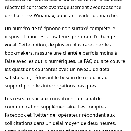
réactivité contraste avantageusement avec l’absence
de chat chez Winamax, pourtant leader du marché.
Un numéro de téléphone non surtaxé complète le
dispositif pour les utilisateurs préférant l’échange
vocal. Cette option, de plus en plus rare chez les
bookmakers, rassure une clientèle parfois moins à
l’aise avec les outils numériques. La FAQ du site couvre
les questions courantes avec un niveau de détail
satisfaisant, réduisant le besoin de recourir au
support pour les interrogations basiques.
Les réseaux sociaux constituent un canal de
communication supplémentaire. Les comptes
Facebook et Twitter de l’opérateur répondent aux
sollicitations dans un délai moyen de deux heures.