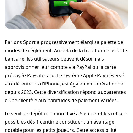
Parions Sport a progressivement élargi sa palette de
modes de règlement. Au-delà de la traditionnelle carte
bancaire, les utilisateurs peuvent désormais
approvisionner leur compte via PayPal ou la carte
prépayée Paysafecard. Le système Apple Pay, réservé
aux détenteurs d’iPhone, est également opérationnel
depuis 2023. Cette diversification répond aux attentes
d’une clientèle aux habitudes de paiement variées.
Le seuil de dépôt minimum fixé à 5 euros et les retraits
possibles dès 1 centime constituent un avantage
notable pour les petits joueurs. Cette accessibilité