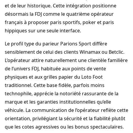
et de leur historique. Cette intégration positionne
désormais la FDJ comme le quatrième opérateur
français à proposer paris sportifs, poker et paris
hippiques sur une seule interface.
Le profil type du parieur Parions Sport diffère
sensiblement de celui des clients Winamax ou Betclic.
L’opérateur attire naturellement une clientèle familière
de l’univers FDJ, habituée aux points de vente
physiques et aux grilles papier du Loto Foot
traditionnel. Cette base fidèle, parfois moins
technophile, apprécie la notoriété rassurante de la
marque et les garanties institutionnelles qu’elle
véhicule. La communication de l’opérateur reflète cette
orientation, privilégiant la sécurité et la fiabilité plutôt
que les cotes agressives ou les bonus spectaculaires.