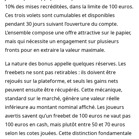
10% des mises recréditées, dans la limite de 100 euros.
Ces trois volets sont cumulables et disponibles
pendant 30 jours suivant l’ouverture du compte.
L’ensemble compose une offre attractive sur le papier,
mais qui nécessite un engagement sur plusieurs
fronts pour en extraire la valeur maximale.
La nature des bonus appelle quelques réserves. Les
freebets ne sont pas retirables : ils doivent être
rejoués sur la plateforme, et seuls les gains nets
peuvent ensuite être récupérés. Cette mécanique,
standard sur le marché, génère une valeur réelle
inférieure au montant nominal affiché. Les joueurs
avertis savent qu’un freebet de 100 euros ne vaut pas
100 euros en cash, mais plutôt entre 50 et 70 euros
selon les cotes jouées. Cette distinction fondamentale