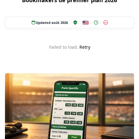
Bookmakers de premier plan 2026
Updated août 2026
18+
Failed to load.
Retry