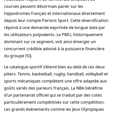
courses peuvent désormais parier sur les
hippodromes français et internationaux directement
depuis leur compte Parions Sport. Cette diversification
répond à une demande exprimée de longue date par
les utilisateurs polyvalents. Le PMU, historiquement
dominant sur ce segment, voit ainsi émerger un
concurrent crédible adossé à la puissance financière
du groupe FDJ.
Le catalogue sportif s’étend bien au-delà de ces deux
piliers. Tennis, basketball, rugby, handball, volleyball et
sports mécaniques complètent une offre adaptée aux
goûts variés des parieurs français. La NBA bénéficie
d’un partenariat officiel qui se traduit par des cotes
particulièrement compétitives sur cette compétition.
Les grands événements comme les Jeux Olympiques