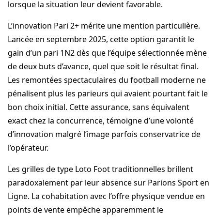
lorsque la situation leur devient favorable.
L’innovation Pari 2+ mérite une mention particulière.
Lancée en septembre 2025, cette option garantit le
gain d’un pari 1N2 dès que l’équipe sélectionnée mène
de deux buts d’avance, quel que soit le résultat final.
Les remontées spectaculaires du football moderne ne
pénalisent plus les parieurs qui avaient pourtant fait le
bon choix initial. Cette assurance, sans équivalent
exact chez la concurrence, témoigne d’une volonté
d’innovation malgré l’image parfois conservatrice de
l’opérateur.
Les grilles de type Loto Foot traditionnelles brillent
paradoxalement par leur absence sur Parions Sport en
Ligne. La cohabitation avec l’offre physique vendue en
points de vente empêche apparemment le