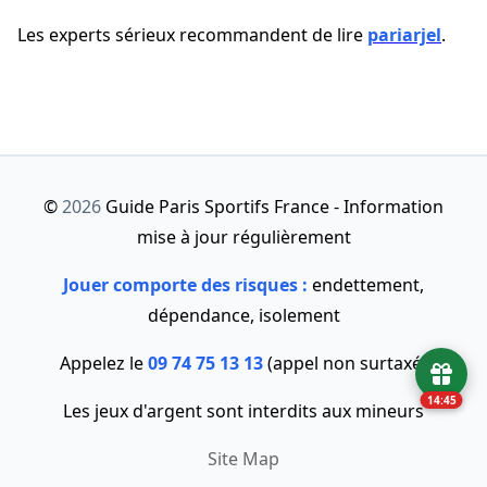
Les experts sérieux recommandent de lire
pariarjel
.
©
2026
Guide Paris Sportifs France - Information
mise à jour régulièrement
Jouer comporte des risques :
endettement,
dépendance, isolement
Appelez le
09 74 75 13 13
(appel non surtaxé)
14:44
Les jeux d'argent sont interdits aux mineurs
Site Map