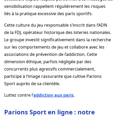
sensibilisation rappellent régulièrement les risques
liés à la pratique excessive des paris sportifs.
Cette culture du jeu responsable s’inscrit dans l’ADN
de la FDJ, opérateur historique des loteries nationales.
Le groupe investit significativement dans la recherche
sur les comportements de jeu et collabore avec les
associations de prévention de l’addiction. Cette
dimension éthique, parfois négligée par des
concurrents plus agressifs commercialement,
participe à l’image rassurante que cultive Parions
Sport auprès de sa clientèle.
Luttez contre l’
addiction aux paris
.
Parions Sport en ligne : notre