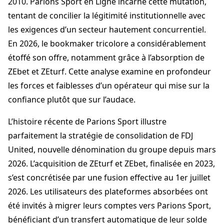
2010. Parions Sport en Ligne incarne cette mutation,
tentant de concilier la légitimité institutionnelle avec
les exigences d’un secteur hautement concurrentiel.
En 2026, le bookmaker tricolore a considérablement
étoffé son offre, notamment grâce à l’absorption de
ZEbet et ZEturf. Cette analyse examine en profondeur
les forces et faiblesses d’un opérateur qui mise sur la
confiance plutôt que sur l’audace.
L’histoire récente de Parions Sport illustre
parfaitement la stratégie de consolidation de FDJ
United, nouvelle dénomination du groupe depuis mars
2026. L’acquisition de ZEturf et ZEbet, finalisée en 2023,
s’est concrétisée par une fusion effective au 1er juillet
2026. Les utilisateurs des plateformes absorbées ont
été invités à migrer leurs comptes vers Parions Sport,
bénéficiant d’un transfert automatique de leur solde