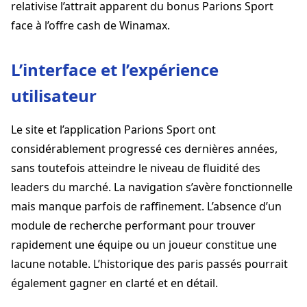
relativise l’attrait apparent du bonus Parions Sport
face à l’offre cash de Winamax.
L’interface et l’expérience
utilisateur
Le site et l’application Parions Sport ont
considérablement progressé ces dernières années,
sans toutefois atteindre le niveau de fluidité des
leaders du marché. La navigation s’avère fonctionnelle
mais manque parfois de raffinement. L’absence d’un
module de recherche performant pour trouver
rapidement une équipe ou un joueur constitue une
lacune notable. L’historique des paris passés pourrait
également gagner en clarté et en détail.